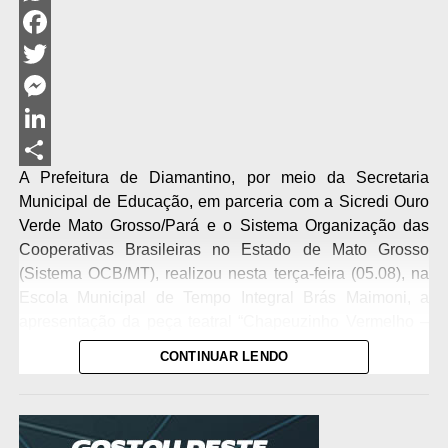
WhatsApp
Facebook
Twitter
Messenger
LinkedIn
A Prefeitura de Diamantino, por meio da Secretaria
Share
Municipal de Educação, em parceria com a Sicredi Ouro
Verde Mato Grosso/Pará e o Sistema Organização das
Cooperativas Brasileiras no Estado de Mato Grosso
(Sistema OCB/MT), realizou nesta terça-feira (05.08), na
Escola Municipal de Tempo Integral Brás Maimoni, a
apresentação da peça teatral “Chapeuzinho Vermelho –
Cooperar para Crescer”, em alusão ao Dia Nacional de
CONTINUAR LENDO
Cooperar (Dia C).
O Dia Nacional de Cooperar (Dia C) é um movimento
nacional que promove ações de educação, cultura,