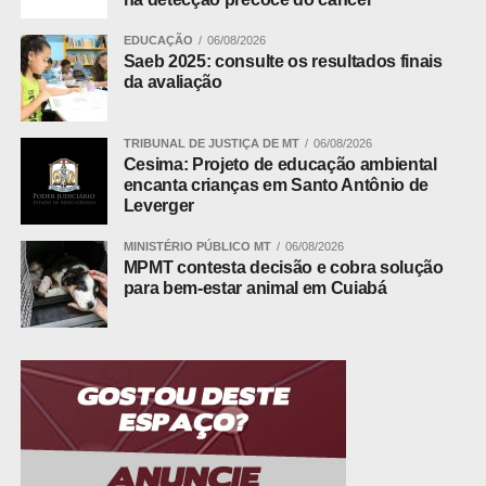
Diamantino no Dia Nacional de
Cooperar
EDUCAÇÃO
06/08/2026
Saeb 2025: consulte os resultados finais
A assessora de Cooperativismo e Sustentabilidade da
da avaliação
Sicredi Ouro Verde Mato Grosso/Pará, Karoline Martelli,
destacou a proposta da ação.
TRIBUNAL DE JUSTIÇA DE MT
06/08/2026
Cesima: Projeto de educação ambiental
encanta crianças em Santo Antônio de
Leverger
ADVERTISEMENT
MINISTÉRIO PÚBLICO MT
06/08/2026
MPMT contesta decisão e cobra solução
para bem-estar animal em Cuiabá
“Essa ação é resultado de uma parceria entre a
cooperativa e a Secretaria Municipal de Educação. O
teatro é uma forma lúdica de apresentar o cooperativismo
às crianças, despertando valores como cooperação,
respeito e trabalho em equipe.”