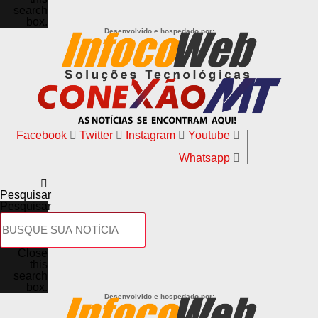
search
box.
Desenvolvido e hospedado por:
Facebook
Twitter
Instagram
Youtube
Whatsapp
Pesquisar
Pesquisar
Close
this
search
box.
Desenvolvido e hospedado por: