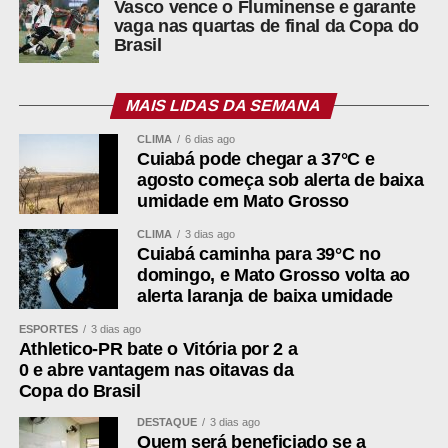
Vasco vence o Fluminense e garante
vaga nas quartas de final da Copa do
Brasil
MAIS LIDAS DA SEMANA
CLIMA
6 dias ago
Cuiabá pode chegar a 37°C e
agosto começa sob alerta de baixa
umidade em Mato Grosso
CLIMA
3 dias ago
Cuiabá caminha para 39°C no
domingo, e Mato Grosso volta ao
alerta laranja de baixa umidade
ESPORTES
3 dias ago
Athletico-PR bate o Vitória por 2 a
0 e abre vantagem nas oitavas da
Copa do Brasil
DESTAQUE
3 dias ago
Quem será beneficiado se a