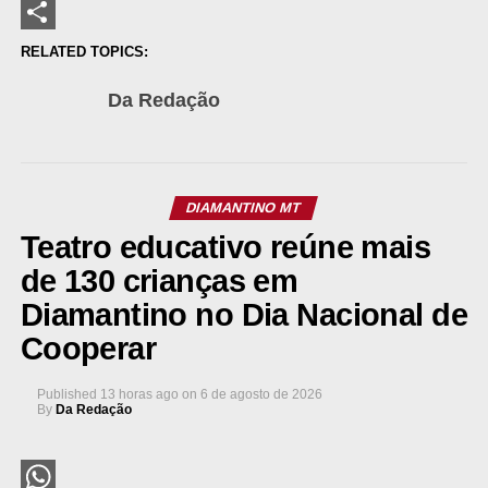
LinkedIn
Share
RELATED TOPICS:
Da Redação
DIAMANTINO MT
Teatro educativo reúne mais
de 130 crianças em
Diamantino no Dia Nacional de
Cooperar
Published
13 horas ago
on
6 de agosto de 2026
By
Da Redação