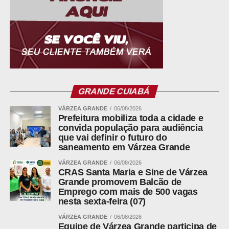
Fonte:
Prefeitura de Diamantino MT
WhatsApp
Facebook
Twitter
GRANDE CUIABÁ
Messenger
VÁRZEA GRANDE
06/08/2026
LinkedIn
Prefeitura mobiliza toda a cidade e
convida população para audiência
Share
que vai definir o futuro do
saneamento em Várzea Grande
VÁRZEA GRANDE
06/08/2026
CRAS Santa Maria e Sine de Várzea
Grande promovem Balcão de
Emprego com mais de 500 vagas
nesta sexta-feira (07)
VÁRZEA GRANDE
06/08/2026
Equipe de Várzea Grande participa de