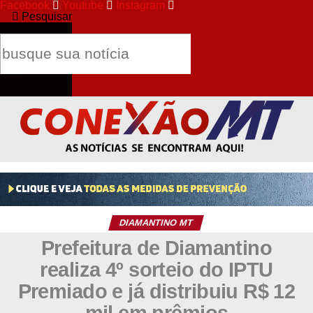
Facebook
Youtube
Instagram
Pesquisar
Pesquisar
Close this
search box.
DIAMANTINO MT
Prefeitura de Diamantino
realiza 4º sorteio do IPTU
Premiado e já distribuiu R$ 12