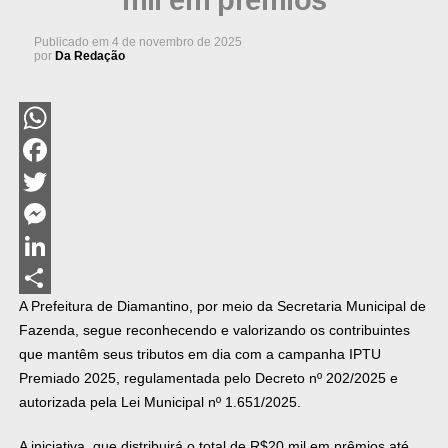
mil em prêmios
Publicado em
4 de novembro de 2025
por
Da Redação
WhatsApp
Facebook
Twitter
Messenger
LinkedIn
A Prefeitura de Diamantino, por meio da Secretaria Municipal de
Share
Fazenda, segue reconhecendo e valorizando os contribuintes
que mantêm seus tributos em dia com a campanha IPTU
Premiado 2025, regulamentada pelo Decreto nº 202/2025 e
autorizada pela Lei Municipal nº 1.651/2025.
A iniciativa, que distribuirá o total de R$20 mil em prêmios até