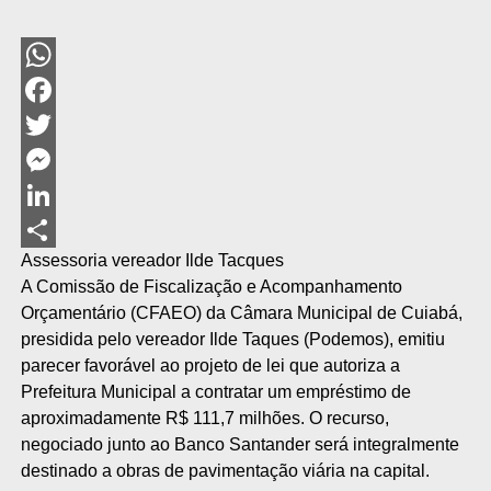
WhatsApp
Facebook
Twitter
Messenger
LinkedIn
Assessoria vereador Ilde Tacques
Share
A Comissão de Fiscalização e Acompanhamento
Orçamentário (CFAEO) da Câmara Municipal de Cuiabá,
presidida pelo vereador Ilde Taques (Podemos), emitiu
parecer favorável ao projeto de lei que autoriza a
Prefeitura Municipal a contratar um empréstimo de
aproximadamente R$ 111,7 milhões. O recurso,
negociado junto ao Banco Santander será integralmente
destinado a obras de pavimentação viária na capital.