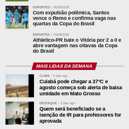
ESPORTES
05/08/2026
Com expulsão polêmica, Santos
ADVERTISEMENT
vence o Remo e confirma vaga nas
quartas da Copa do Brasil
ESPORTES
04/08/2026
Athletico-PR bate o Vitória por 2 a 0 e
abre vantagem nas oitavas da Copa
do Brasil
A decisão não considerou o texto ilícito. A magistrada
registrou que a Justiça Eleitoral não existe para
assegurar ambiente político livre de críticas ou ironias e
MAIS LIDAS DA SEMANA
situou a publicação perto da zona protegida pela
CLIMA
5 dias ago
liberdade de expressão. O que motivou a remoção foi a
Cuiabá pode chegar a 37°C e
imagem que acompanhava o post, uma montagem
agosto começa sob alerta de baixa
atribuída a inteligência artificial e divulgada sem a
umidade em Mato Grosso
identificação exigida pela resolução do TSE. O pedido de
DESTAQUE
3 dias ago
retirada de uma segunda publicação, de 28 de julho, foi
Quem será beneficiado se a
indeferido, assim como o de proibir novos textos sobre o
isenção de IR para professores for
aprovada
tema. O jornalista tem dois dias para responder.