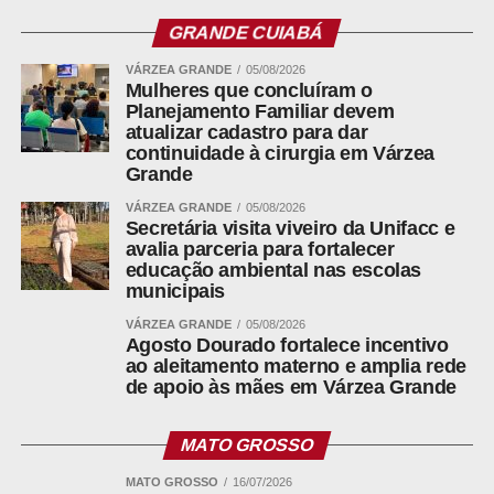
GRANDE CUIABÁ
VÁRZEA GRANDE
05/08/2026
Mulheres que concluíram o
Planejamento Familiar devem
Em maio, Ananias Filho havia ameaçado convidar
atualizar cadastro para dar
prefeitos infiéis a deixar a sigla. Na convenção de julho,
continuidade à cirurgia em Várzea
recuou e descartou retaliações. A ameaça voltou pela
Grande
direção nacional no início desta semana, sem que
VÁRZEA GRANDE
05/08/2026
nenhum nome fosse enquadrado. O prazo das
Secretária visita viveiro da Unifacc e
convenções partidárias termina nesta quarta-feira (5),
avalia parceria para fortalecer
educação ambiental nas escolas
quando o PL ainda pode formalizar a coligação e definir o
municipais
vice na chapa de Fagundes.
VÁRZEA GRANDE
05/08/2026
Agosto Dourado fortalece incentivo
Leia Também:
PL não pune Abilio,
ao aleitamento materno e amplia rede
que segue no partido e mantém veto
de apoio às mães em Várzea Grande
ao palanque do MDB
MATO GROSSO
Licença de setembro voltou à mesa
MATO GROSSO
16/07/2026