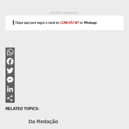
ADVERTISEMENT
WhatsApp
Facebook
Twitter
Messenger
LinkedIn
Share
RELATED TOPICS:
Da Redação