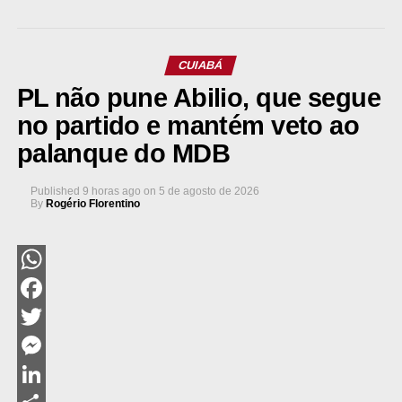
CUIABÁ
PL não pune Abilio, que segue
no partido e mantém veto ao
palanque do MDB
Published
9 horas ago
on
5 de agosto de 2026
By
Rogério Florentino
WhatsApp
Facebook
Twitter
Messenger