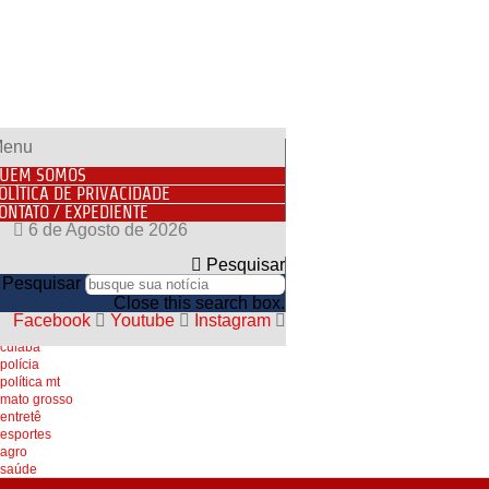
home
enu
várzea grande
cuiabá
UEM SOMOS
polícia
OLÍTICA DE PRIVACIDADE
política mt
ONTATO / EXPEDIENTE
mato grosso
6 de Agosto de 2026
entretê
esportes
Pesquisar
agro
Pesquisar
saúde
Close this search box.
home
Facebook
Youtube
Instagram
várzea grande
cuiabá
polícia
política mt
mato grosso
entretê
esportes
agro
saúde