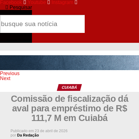
Facebook
Youtube
Instagram
Pesquisar
Pesquisar
Close this
search box.
Previous
Next
CUIABÁ
Comissão de fiscalização dá
aval para empréstimo de R$
111,7 M em Cuiabá
Publicado em
23 de abril de 2026
por
Da Redação