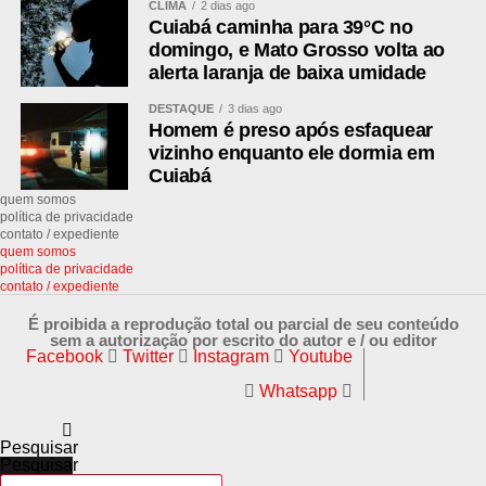
CLIMA
2 dias ago
O primeiro turno será em 4 de outubro. Os partidos têm
Cuiabá caminha para 39°C no
até 15 de agosto para registrar as candidaturas.
domingo, e Mato Grosso volta ao
alerta laranja de baixa umidade
DESTAQUE
3 dias ago
Homem é preso após esfaquear
Leia também:
vizinho enquanto ele dormia em
Cuiabá
“Isso aqui é o matadouro”: vídeo mostra cães mortos
quem somos
e vivos em barracão sem luz do Zoonoses de Cuiabá
política de privacidade
contato / expediente
quem somos
política de privacidade
ADVERTISEMENT
contato / expediente
É proibida a reprodução total ou parcial de seu conteúdo
sem a autorização por escrito do autor e / ou editor
Facebook
Twitter
Instagram
Youtube
Whatsapp
EXCLUSIVO:compras pela internet: o guia completo
Pesquisar
dos direitos do consumidor
Pesquisar