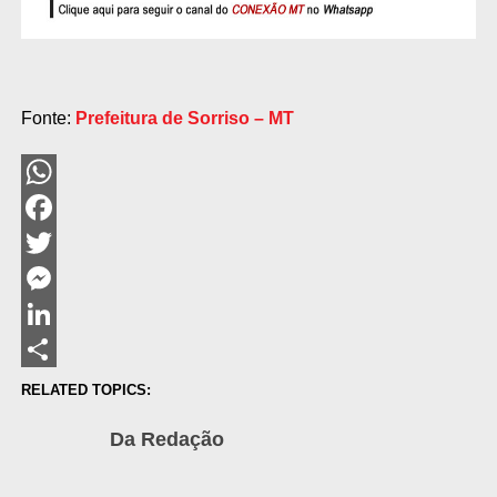
Fonte:
Prefeitura de Sorriso – MT
WhatsApp
Facebook
Twitter
Messenger
LinkedIn
Share
RELATED TOPICS:
Da Redação