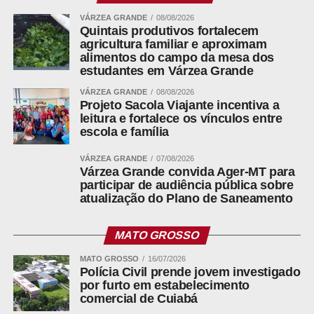
VÁRZEA GRANDE
08/08/2026
Quintais produtivos fortalecem
ADVERTISEMENT
agricultura familiar e aproximam
alimentos do campo da mesa dos
estudantes em Várzea Grande
VÁRZEA GRANDE
08/08/2026
Projeto Sacola Viajante incentiva a
leitura e fortalece os vínculos entre
Uso de inteligência de dados para identificar
escola e família
divergências entre declarações e operações reais;
VÁRZEA GRANDE
07/08/2026
Várzea Grande convida Ager-MT para
Atualização cadastral com apoio de imagens de drone,
participar de audiência pública sobre
proporcionando uma visão ampla do inventário
atualização do Plano de Saneamento
imobiliário municipal;
MATO GROSSO
Revisão de exercícios anteriores com foco em
recuperação de receitas não arrecadadas
MATO GROSSO
16/07/2026
Polícia Civil prende jovem investigado
por furto em estabelecimento
Estruturação de processos de fiscalização mais
comercial de Cuiabá
orientativos e preventivos.