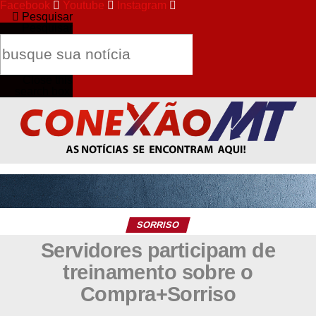
Facebook
Youtube
Instagram
Pesquisar
Pesquisar
Close this
search box.
SORRISO
Servidores participam de
treinamento sobre o
Compra+Sorriso