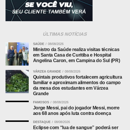
fazer uma transição segura”, destaca o titular da pasta,
Tedy Puva, acrescentando que a expectativa com a RT é
que Mato Grosso deve perder muitos recursos com a
mudança no sistema de arrecadação, e Sorriso também
está inserido neste cenário, dada a natureza do
ÚLTIMAS NOTÍCIAS
agronegócio.
SAÚDE
08/08/2026
Ministro da Saúde realiza visitas técnicas
Os encontros, online, serão realizados sempre às
em Santa Casa de Curitiba e Hospital
quintas-feiras e terão duração de meia hora, de forma a
Angelina Caron, em Campina do Sul (PR)
não impactar a rotina de trabalho dos servidores.
“Entendemos que a partilha de informações é
VÁRZEA GRANDE
08/08/2026
Quintais produtivos fortalecem agricultura
fundamental neste processo e não estamos medindo
familiar e aproximam alimentos do campo
esforços para tirar todas as dúvidas da nossa equipe”,
da mesa dos estudantes em Várzea
complementa o secretário.
Grande
FAMOSOS
08/08/2026
Saiba Mais sobre a Reforma Tributária:
Jorge Messi, pai do jogador Messi, morre
aos 68 anos após luta contra doença
DESTAQUE
08/08/2026
ADVERTISEMENT
Eclipse com “lua de sangue” poderá ser