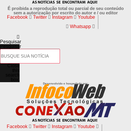
É proibida a reprodução total ou parcial de seu conteúdo
2027: início da cobrança da CBS em substituição so
sem a autorização por escrito do autor e / ou editor
Facebook
Twitter
Instagram
Youtube
PIS/Cofins
Whatsapp
2029 a 2032: transição do IBS, com substituição
progressiva do ICMS e ISS
Pesquisar
Pesquisar
2033: IBS plenamente implementado
2029 a 2077: período de transição federativa, com
Close
this
distribuição híbrida (coeficiente + destino)
search
box.
Ao longo dessa transição, o peso da arrecadação
Desenvolvido e hospedado por:
histórica será gradualmente reduzido, mas continuará
relevante por décadas.
ADVERTISEMENT
Facebook
Twitter
Instagram
Youtube