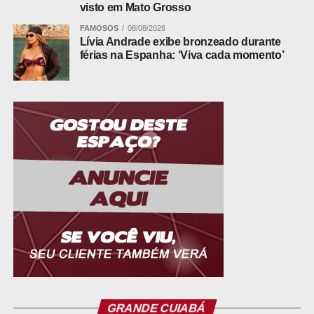
visto em Mato Grosso
FAMOSOS
08/08/2026
Lívia Andrade exibe bronzeado durante
férias na Espanha: ‘Viva cada momento’
“A Reforma Tributária exige uma mudança de postura:
não basta arrecadar, é preciso arrecadar com inteligência.
O coeficiente que definirá os repasses ao Município nas
próximas décadas é construído agora, com base nos
dados entre 2019 e 2026. Isso transforma a gestão fiscal
em uma estratégia de longo prazo”, destacou Gelson,
quando realizou uma formação
in company
na Prefeitura.
Tecnologia aplicada à gestão fiscal
A Prefeitura vem adotando ferramentas tecnológicas e
cruzamento de dados para ampliar a eficiência da
arrecadação e identificar inconsistências fiscais.
Entre as iniciativas, destacam-se:
GRANDE CUIABÁ