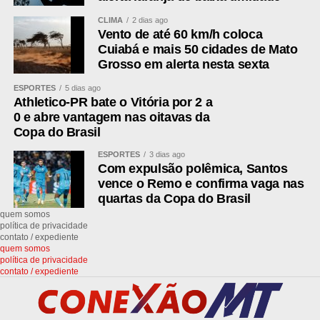
CLIMA
2 dias ago
Uso intensivo de tecnologia
Vento de até 60 km/h coloca
Cuiabá e mais 50 cidades de Mato
Conformidade e regularização dos contribuintes
Grosso em alerta nesta sexta
ESPORTES
5 dias ago
“Garantir arrecadação eficiente hoje é garantir serviços
Athletico-PR bate o Vitória por 2 a
públicos amanhã. A sustentabilidade fiscal começa com
0 e abre vantagem nas oitavas da
organização, tecnologia e responsabilidade
Copa do Brasil
compartilhada”, destacou, à época, o secretário Tedy.
ESPORTES
3 dias ago
Com expulsão polêmica, Santos
Transição da Reforma Tributária: o que muda
vence o Remo e confirma vaga nas
quartas da Copa do Brasil
2026: fase de adaptação operacional
quem somos
política de privacidade
contato / expediente
quem somos
ADVERTISEMENT
política de privacidade
contato / expediente