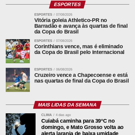
ESPORTES
“Cada inconsistência não corrigida, cada valor não
arrecadado dentro desse intervalo, impacta diretamente a
ESPORTES
07/08/2026
capacidade de investimento do Município por décadas.
Vitória goleia Athletico-PR no
Barradão e avança às quartas de final
Estamos falando de um efeito que se estende até 2077”,
da Copa do Brasil
reforça Gelson.
ESPORTES
07/08/2026
Corinthians vence, mas é eliminado
Sustentabilidade fiscal como política pública
da Copa do Brasil pelo Internacional
A estratégia adotada por Sorriso vai além da arrecadação
imediata. Trata-se da construção de uma política de
ESPORTES
06/08/2026
Cruzeiro vence a Chapecoense e está
sustentabilidade fiscal, baseada em três pilares:
nas quartas de final da Copa do Brasil
Qualidade dos dados fiscais
MAIS LIDAS DA SEMANA
ADVERTISEMENT
CLIMA
4 dias ago
Cuiabá caminha para 39°C no
domingo, e Mato Grosso volta ao
alerta laranja de baixa umidade