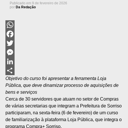
Publicado em
9 de fevereiro de 2026
por
Da Redação
WhatsApp
Facebook
Twitter
Messenger
LinkedIn
Objetivo do curso foi apresentar a ferramenta Loja
Share
Pública, que deve dinamizar processo de aquisições de
bens e serviços
Cerca de 30 servidores que atuam no setor de Compras
de várias secretarias que integram a Prefeitura de Sorriso
participaram, na sexta-feira (6 de fevereiro) de um curso
de familiarização à plataforma Loja Pública, que integra o
programa Compra+ Sorriso.