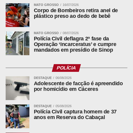
MATO GROSSO
16/07/2026
ISS hoje, equilíbrio fiscal amanhã
Corpo de Bombeiros retira anel de
plástico preso ao dedo de bebê
ADVERTISEMENT
MATO GROSSO
08/07/2026
Polícia Civil deflagra 2ª fase da
Operação ‘Incarceratus’ e cumpre
mandados em presídio de Sinop
POLÍCIA
Com a Reforma Tributária instituída pela Emenda
Constitucional nº 132/2023 e suas leis complementares
DESTAQUE
06/08/2026
regulamentadoras, o modelo atual será gradualmente
Adolescente de facção é apreendido
por homicídio em Cáceres
substituído por um sistema baseado no consumo no
destino. Essa nova dinâmica impões desafios extras ao
Centro-Oeste, em especial aos municípios do Mato
DESTAQUE
05/08/2026
Polícia Civil captura homem de 37
Grosso.
anos em Reserva do Cabaçal
Nesse contexto: