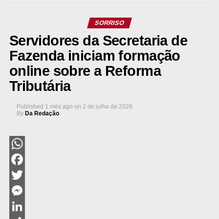
SORRISO
Servidores da Secretaria de
Fazenda iniciam formação
online sobre a Reforma
Tributária
Published
1 mês ago
on
2 de julho de 2026
By
Da Redação
WhatsApp
Facebook
Twitter
Messenger