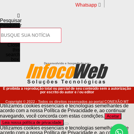
Whatsapp
Pesquisar
Pesquisar
Fonte:
Prefeitura de Sorriso – MT
Close
WhatsApp
this
search
Facebook
box.
Desenvolvido e hospedado por:
Twitter
Messenger
LinkedIn
É proibida a reprodução total ou parcial de seu conteúdo sem a autorização
por escrito do autor e / ou editor
Share
Copyright © 2022 - Todos os direitos reservados ao portal CONEXÃO MT
Utilizamos cookies essenciais e tecnologias semelhantes de
acordo com a nossa Política de Privacidade e, ao continuar
navegando, você concorda com estas condições.
Aceitar
Leia nossa política de privacidade
Utilizamos cookies essenciais e tecnologias semelhantes de
acordo com a nossa Política de Privacidade e, ao continuar