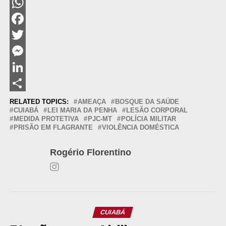
WhatsApp
Facebook
Twitter
Messenger
LinkedIn
Share
RELATED TOPICS:
AMEAÇA
BOSQUE DA SAÚDE
CUIABÁ
LEI MARIA DA PENHA
LESÃO CORPORAL
MEDIDA PROTETIVA
PJC-MT
POLÍCIA MILITAR
PRISÃO EM FLAGRANTE
VIOLÊNCIA DOMÉSTICA
Rogério Florentino
CUIABÁ