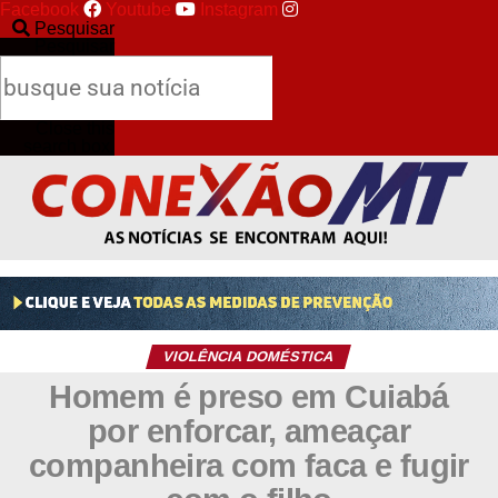
Facebook
Youtube
Instagram
Pesquisar
Pesquisar
Close this
search box.
VIOLÊNCIA DOMÉSTICA
Homem é preso em Cuiabá
por enforcar, ameaçar
companheira com faca e fugir