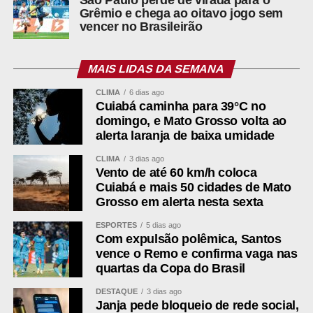
registrou que a Justiça Eleitoral não existe para
Grêmio e chega ao oitavo jogo sem
assegurar ambiente político livre de críticas ou ironias e
vencer no Brasileirão
situou a publicação perto da zona protegida pela
liberdade de expressão. O que motivou a remoção foi a
imagem que acompanhava o post, uma montagem
MAIS LIDAS DA SEMANA
atribuída a inteligência artificial e divulgada sem a
CLIMA
6 dias ago
identificação exigida pela resolução do TSE. O pedido de
Cuiabá caminha para 39°C no
retirada de uma segunda publicação, de 28 de julho, foi
domingo, e Mato Grosso volta ao
alerta laranja de baixa umidade
indeferido, assim como o de proibir novos textos sobre o
tema. O jornalista tem dois dias para responder.
CLIMA
3 dias ago
Vento de até 60 km/h coloca
O primeiro turno será em 4 de outubro. Os partidos têm
Cuiabá e mais 50 cidades de Mato
até 15 de agosto para registrar as candidaturas.
Grosso em alerta nesta sexta
ESPORTES
5 dias ago
Com expulsão polêmica, Santos
vence o Remo e confirma vaga nas
Leia também:
quartas da Copa do Brasil
“Isso aqui é o matadouro”: vídeo mostra cães mortos
DESTAQUE
3 dias ago
Janja pede bloqueio de rede social,
e vivos em barracão sem luz do Zoonoses de Cuiabá