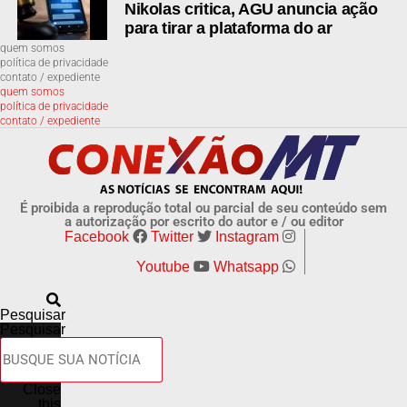
Nikolas critica, AGU anuncia ação
para tirar a plataforma do ar
quem somos
ADVERTISEMENT
política de privacidade
contato / expediente
quem somos
política de privacidade
contato / expediente
EXCLUSIVO:compras pela internet: o guia completo
dos direitos do consumidor
É proibida a reprodução total ou parcial de seu conteúdo sem
a autorização por escrito do autor e / ou editor
EXCLUSIVO:Mato Grosso mata mais mulheres por
Facebook
Twitter
Instagram
serem mulheres;revela anunário
Youtube
Whatsapp
EXCLUSIVO: ex-assessor acusa deputado Dr. João de
Pesquisar
confiscar salários e manter funcionários fantasmas;VÍDEO
Pesquisar
Glifosato aparece em 31 de 75 ultraprocessados
testados pelo Idec, saiba quais
Close
this