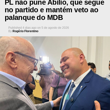
PL não pune Abilio, que segue
no partido e mantém veto ao
palanque do MDB
Published
4 dias ago
on
5 de agosto de 2026
By
Rogério Florentino