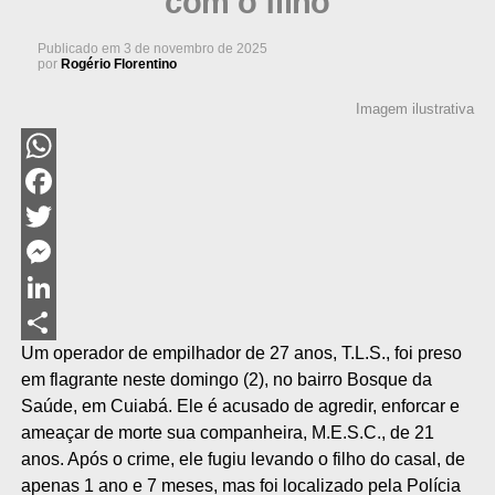
com o filho
Publicado em
3 de novembro de 2025
por
Rogério Florentino
Imagem ilustrativa
WhatsApp
Facebook
Twitter
Messenger
LinkedIn
Um operador de empilhador de 27 anos, T.L.S., foi preso
Share
em flagrante neste domingo (2), no bairro Bosque da
Saúde, em Cuiabá. Ele é acusado de agredir, enforcar e
ameaçar de morte sua companheira, M.E.S.C., de 21
anos. Após o crime, ele fugiu levando o filho do casal, de
apenas 1 ano e 7 meses, mas foi localizado pela Polícia