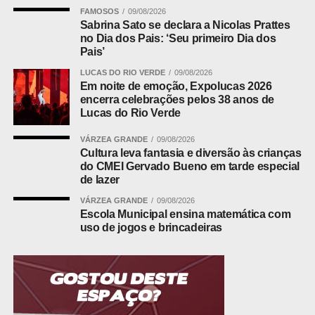
FAMOSOS
09/08/2026
tolera, ou expulsa”.
Sabrina Sato se declara a Nicolas Prattes
no Dia dos Pais: ‘Seu primeiro Dia dos
Outros três prefeitos do PL recusaram o palanque
Pais’
emedebista e sinalizaram preferência pela reeleição do
LUCAS DO RIO VERDE
09/08/2026
governador Otaviano Pivetta (Republicanos): Flávia
Em noite de emoção, Expolucas 2026
Moretti, de Várzea Grande, Cláudio Ferreira, de
encerra celebrações pelos 38 anos de
Rondonópolis, e Sérgio Machnic, de Primavera do Leste.
Lucas do Rio Verde
Na convenção do partido, em 22 de julho, apenas quatro
VÁRZEA GRANDE
09/08/2026
dos 22 prefeitos da legenda no Estado compareceram. A
Cultura leva fantasia e diversão às crianças
Jovem Pan noticiou que ao menos 20 chegaram a
do CMEI Gervado Bueno em tarde especial
de lazer
ameaçar desfiliação na segunda-feira (3).
VÁRZEA GRANDE
09/08/2026
A nota que contraria a leitura de trégua
Escola Municipal ensina matemática com
uso de jogos e brincadeiras
Não há registro público de acordo que libere Abilio de
fazer campanha para a chapa estadual. O documento
mais recente da cúpula vai na direção oposta. Em nota
assinada por Valdemar e pelo presidente estadual,
Ananias Filho, o PL determinou que filiados e lideranças