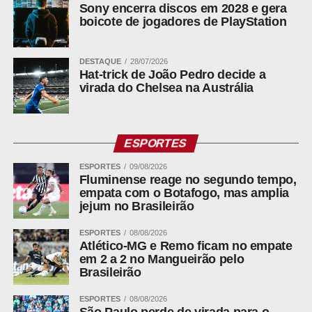
Sony encerra discos em 2028 e gera
Ação do PL contra jornalista teve
boicote de jogadores de PlayStation
deferimento parcial na Justiça Eleitoral
Também na terça-feira (4), a juíza Glenda Moreira Borges
DESTAQUE
28/07/2026
Hat-trick de João Pedro decide a
deferiu em parte pedido do Partido Liberal e mandou
virada do Chelsea na Austrália
remover, em 24 horas, sob multa diária de R$ 5 mil, uma
publicação de blog e do Instagram que associava
Samantha ao uso do mandato como trampolim para a
Assembleia Legislativa. A ação corre contra um jornalista
ESPORTES
responsável pelo site e pelo perfil.
ESPORTES
09/08/2026
Fluminense reage no segundo tempo,
empata com o Botafogo, mas amplia
jejum no Brasileirão
ADVERTISEMENT
ESPORTES
08/08/2026
Atlético-MG e Remo ficam no empate
em 2 a 2 no Mangueirão pelo
Brasileirão
A decisão não considerou o texto ilícito. A magistrada
ESPORTES
08/08/2026
São Paulo perde de virada para o