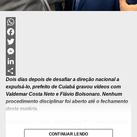
WhatsApp
Facebook
Twitter
Messenger
LinkedIn
Dois dias depois de desafiar a direção nacional a
Share
expulsá-lo, prefeito de Cuiabá gravou vídeos com
Valdemar Costa Neto e Flávio Bolsonaro. Nenhum
procedimento disciplinar foi aberto até o fechamento
desta matéria.
O prefeito de Cuiabá, Abilio Brunini (PL), continua filiado
ao Partido Liberal e não responde a nenhum
CONTINUAR LENDO
procedimento ético-disciplinar até o fechamento desta