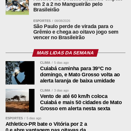
em 2 a 2 no Mangueirão pelo
Brasileirão
ESPORTES
08/08/2026
São Paulo perde de virada para o
Grêmio e chega ao oitavo jogo sem
vencer no Brasileirão
MAIS LIDAS DA SEMANA
CLIMA
5 dias ago
Cuiabá caminha para 39°C no
domingo, e Mato Grosso volta ao
alerta laranja de baixa umidade
CLIMA
3 dias ago
Vento de até 60 km/h coloca
Cuiabá e mais 50 cidades de Mato
Grosso em alerta nesta sexta
ESPORTES
5 dias ago
Athletico-PR bate o Vitória por 2 a
0 e abre vantagem nas oitavas da