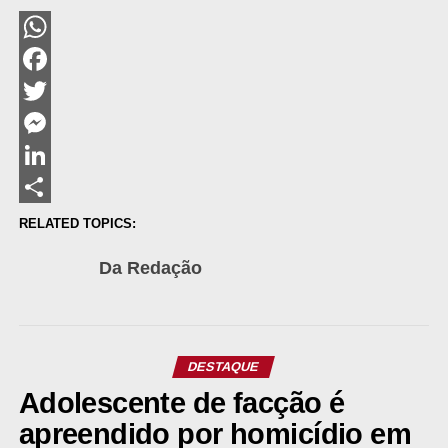
WhatsApp
Facebook
Twitter
Messenger
LinkedIn
Share
RELATED TOPICS:
Da Redação
DESTAQUE
Adolescente de facção é
apreendido por homicídio em