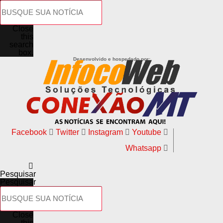
Close
this
search
box.
Desenvolvido e hospedado por:
Facebook
Twitter
Instagram
Youtube
Whatsapp
Pesquisar
Pesquisar
Close
this