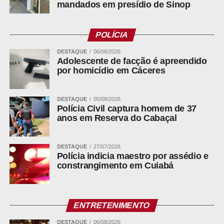
mandados em presídio de Sinop
POLÍCIA
DESTAQUE
06/08/2026
Adolescente de facção é apreendido
por homicídio em Cáceres
WhatsApp
Facebook
DESTAQUE
05/08/2026
Twitter
Polícia Civil captura homem de 37
anos em Reserva do Cabaçal
Messenger
LinkedIn
DESTAQUE
27/07/2026
Share
Polícia indicia maestro por assédio e
constrangimento em Cuiabá
ENTRETENIMENTO
DESTAQUE
06/08/2026