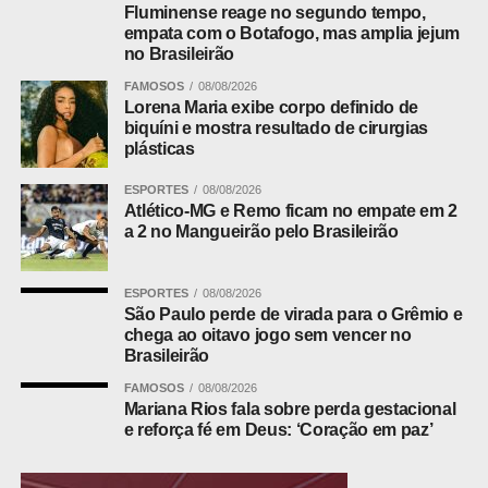
contra a vítima. Segundo ele, a execução foi determinada
Fluminense reage no segundo tempo,
empata com o Botafogo, mas amplia jejum
por uma facção criminosa como forma de quitar uma
no Brasileirão
dívida. A pistola .380 apreendida com o menor estava
FAMOSOS
08/08/2026
carregada com cinco munições.
Lorena Maria exibe corpo definido de
biquíni e mostra resultado de cirurgias
plásticas
ADVERTISEMENT
ESPORTES
08/08/2026
Atlético-MG e Remo ficam no empate em 2
a 2 no Mangueirão pelo Brasileirão
ESPORTES
08/08/2026
Outras equipes foram até o local do crime e encontraram
São Paulo perde de virada para o Grêmio e
a vítima, que chegou a ser socorrida, mas não resistiu aos
chega ao oitavo jogo sem vencer no
Brasileirão
ferimentos.
FAMOSOS
08/08/2026
Mariana Rios fala sobre perda gestacional
Leia Também:
Adolescente de
e reforça fé em Deus: ‘Coração em paz’
facção é apreendido por homicídio
em Cáceres