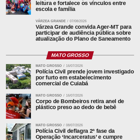
leitura e fortalece os vínculos entre
escola e família
“Isso aqui é o matadouro”: vídeo mostra cães mortos
VÁRZEA GRANDE
07/08/2026
Várzea Grande convida Ager-MT para
e vivos em barracão sem luz do Zoonoses de Cuiabá
participar de audiência pública sobre
atualização do Plano de Saneamento
EXCLUSIVO:compras pela internet: o guia completo
dos direitos do consumidor
MATO GROSSO
EXCLUSIVO:Mato Grosso mata mais mulheres por
MATO GROSSO
16/07/2026
serem mulheres;revela anunário
Polícia Civil prende jovem investigado
por furto em estabelecimento
EXCLUSIVO: ex-assessor acusa deputado Dr. João de
comercial de Cuiabá
confiscar salários e manter funcionários fantasmas;VÍDEO
MATO GROSSO
16/07/2026
Corpo de Bombeiros retira anel de
Glifosato aparece em 31 de 75 ultraprocessados
plástico preso ao dedo de bebê
testados pelo Idec, saiba quais
MATO GROSSO
08/07/2026
Polícia Civil deflagra 2ª fase da
ADVERTISEMENT
Operação ‘Incarceratus’ e cumpre