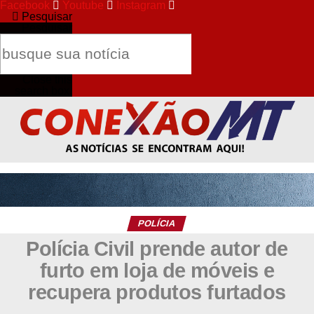
Facebook
Youtube
Instagram
Pesquisar
Pesquisar
Close this
search box.
POLÍCIA
Polícia Civil prende autor de
furto em loja de móveis e
recupera produtos furtados