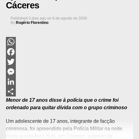
Cáceres
Published
3 dias ago
on
6 de agosto de 2026
By
Rogério Florentino
WhatsApp
Facebook
Twitter
Messenger
LinkedIn
Menor de 17 anos disse à polícia que o crime foi
Share
ordenado para quitar dívida com o grupo criminoso
Um adolescente de 17 anos, integrante de facção
criminosa, foi apreendido pela Polícia Militar na noite
desta quarta-feira (5.8), em Cáceres, suspeito de