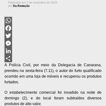
Publicado em
7 de novembro de 2025
por
Da Redação
WhatsApp
Facebook
Twitter
Messenger
LinkedIn
A Polícia Civil, por meio da Delegacia de Canarana,
Share
prendeu na sexta-feira (7.11), o autor do furto qualificado
ocorrido em uma loja de móveis e recuperou os produtos
furtados.
O estabelecimento comercial foi invadido na noite de
domingo (2), e do local foram subtraídos diversos
produtos de alto valor.