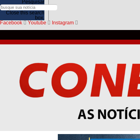
esportes
Pesquisar
agro
saúde
Close this search
box.
Facebook
Youtube
Instagram
Facebook
Youtube
Instagram