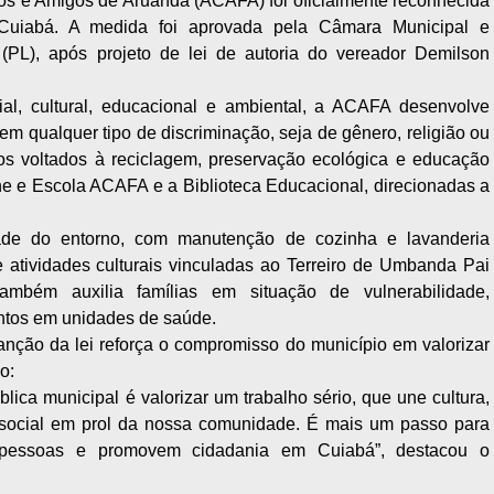
lhos e Amigos de Aruanda (ACAFA) foi oficialmente reconhecida
 Cuiabá. A medida foi aprovada pela Câmara Municipal e
i (PL), após projeto de lei de autoria do vereador Demilson
l, cultural, educacional e ambiental, a ACAFA desenvolve
m qualquer tipo de discriminação, seja de gênero, religião ou
tos voltados à reciclagem, preservação ecológica e educação
che e Escola ACAFA e a Biblioteca Educacional, direcionadas a
de do entorno, com manutenção de cozinha e lavanderia
 atividades culturais vinculadas ao Terreiro de Umbanda Pai
mbém auxilia famílias em situação de vulnerabilidade,
tos em unidades de saúde.
nção da lei reforça o compromisso do município em valorizar
o:
ca municipal é valorizar um trabalho sério, que une cultura,
 social em prol da nossa comunidade. É mais um passo para
s pessoas e promovem cidadania em Cuiabá”, destacou o