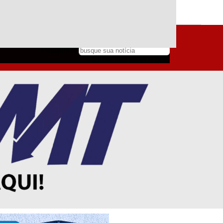
Pesquisar
Pesquisar
Close this search box.