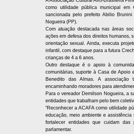
A Associação Cultural Afro-Brasileira Fi
como utilidade pública municipal em
sancionada pelo prefeito Abilio Brunin
Nogueira (PP).
Com atuação destacada nas áreas socia
ações em defesa dos direitos humanos, se
orientação sexual. Ainda, executa proje
infantil, com destaque para a futura Cre
crianças de 4 a 6 anos.
Outro destaque é o apoio à comunida
comunitárias, suporte à Casa de Apoio e
Benedito das Almas. A associação ta
encaminhando moradores para atendimen
Para o vereador Demilson Nogueira, a sa
entidades que trabalham pelo bem coletiv
“Reconhecer a ACAFA como utilidade públi
educação, meio ambiente e assistência
fortalecer entidades que cuidam da
parlamentar.