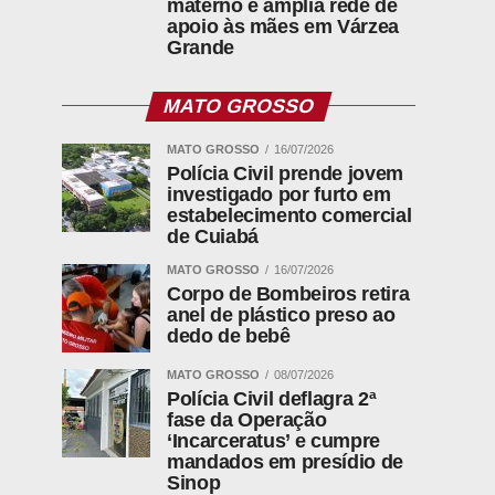
materno e amplia rede de
apoio às mães em Várzea
Grande
MATO GROSSO
MATO GROSSO
16/07/2026
Polícia Civil prende jovem
investigado por furto em
estabelecimento comercial
de Cuiabá
MATO GROSSO
16/07/2026
Corpo de Bombeiros retira
anel de plástico preso ao
dedo de bebê
MATO GROSSO
08/07/2026
Polícia Civil deflagra 2ª
fase da Operação
‘Incarceratus’ e cumpre
mandados em presídio de
Sinop