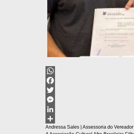
WhatsApp
Facebook
Twitter
Messenger
LinkedIn
Andressa Sales | Assessoria do Vereado
Share