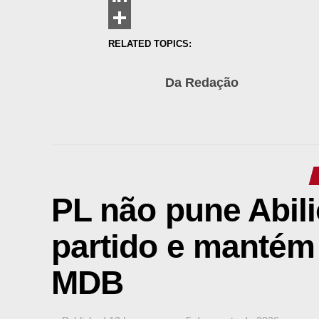
LinkedIn
Share
RELATED TOPICS:
Da Redação
PL não pune Abil
partido e mantém
MDB