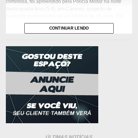
criminosa, foi apreendido pela Polícia Militar na noite
desta quarta-feira (5.8), em Cáceres, suspeito de
participar do homicídio de um homem de 28 anos. Ele
confessou que o crime foi cometido a mando da
CONTINUAR LENDO
organização e portava uma pistola calibre .380 no
momento da abordagem.
A ocorrência começou com uma denúncia sobre dois
homens em atitude suspeita circulando de motocicleta
pelo bairro Jardim Aeroporto. Quando a equipe chegou
ao local e tentou a abordagem, o passageiro fugiu. O
condutor foi detido.
Ainda durante a ação, o Centro Integrado de Operações
de Segurança Pública (Ciosp) comunicou aos policiais o
registro de um homicídio na região — e as informações
apontavam que os autores seriam justamente os dois
homens localizados pela equipe.
ÚLTIMAS NOTÍCIAS