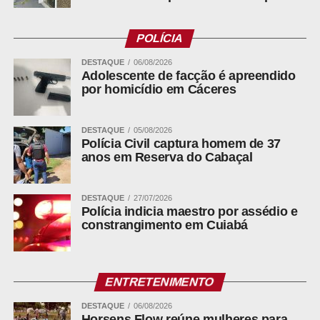
ADVERTISEMENT
POLÍCIA
DESTAQUE
06/08/2026
Adolescente de facção é apreendido
por homicídio em Cáceres
WhatsApp
DESTAQUE
05/08/2026
Polícia Civil captura homem de 37
Facebook
anos em Reserva do Cabaçal
Twitter
Messenger
DESTAQUE
27/07/2026
Polícia indicia maestro por assédio e
LinkedIn
constrangimento em Cuiabá
Share
ENTRETENIMENTO
DESTAQUE
06/08/2026
Horsens Flow reúne mulheres para