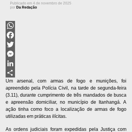
Publicado em
4 de novembro de 2025
por
Da Redação
WhatsApp
Facebook
Twitter
Messenger
LinkedIn
Um arsenal, com armas de fogo e munições, foi
Share
apreendido pela Polícia Civil, na tarde de segunda-feira
(3.11), durante cumprimento de três mandados de busca
e apreensão domiciliar, no município de Itanhangá. A
ação tinha como foco a localização de armas de fogo
utilizadas em práticas ilícitas.
As ordens judiciais foram expedidas pela Justiça com