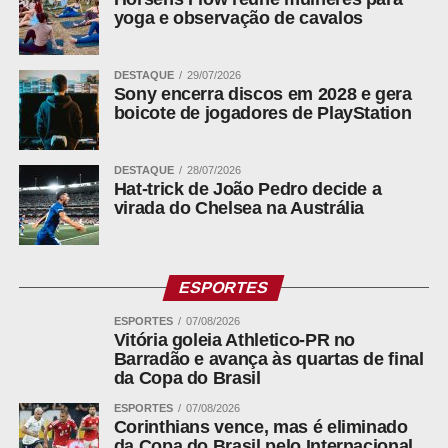
yoga e observação de cavalos
DESTAQUE
29/07/2026
Sony encerra discos em 2028 e gera
boicote de jogadores de PlayStation
DESTAQUE
28/07/2026
Hat-trick de João Pedro decide a
virada do Chelsea na Austrália
ESPORTES
ESPORTES
07/08/2026
Vitória goleia Athletico-PR no
Barradão e avança às quartas de final
da Copa do Brasil
ESPORTES
07/08/2026
Corinthians vence, mas é eliminado
da Copa do Brasil pelo Internacional