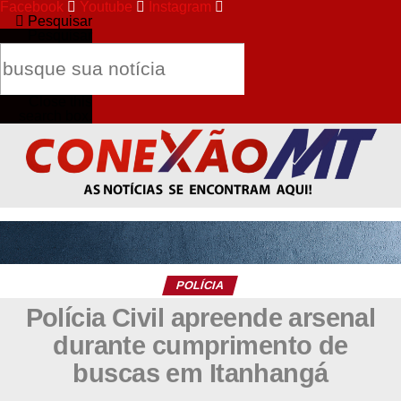
Facebook
Youtube
Instagram
Pesquisar
Pesquisar
Close this
search box.
POLÍCIA
Polícia Civil apreende arsenal
durante cumprimento de
buscas em Itanhangá