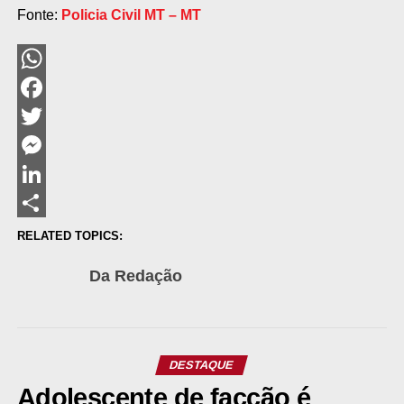
Fonte:
Policia Civil MT – MT
WhatsApp
Facebook
Twitter
Messenger
LinkedIn
Share
RELATED TOPICS:
Da Redação
DESTAQUE
Adolescente de facção é