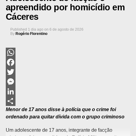
apreendido por homicídio em
Cáceres
Published
1 dia ago
on
6 de agosto de 2026
By
Rogério Florentino
WhatsApp
Facebook
Twitter
Messenger
LinkedIn
Menor de 17 anos disse à polícia que o crime foi
Share
ordenado para quitar dívida com o grupo criminoso
Um adolescente de 17 anos, integrante de facção