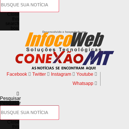
Close
this
search
box.
Desenvolvido e hospedado por:
Facebook
Twitter
Instagram
Youtube
Whatsapp
Pesquisar
Pesquisar
Close
this