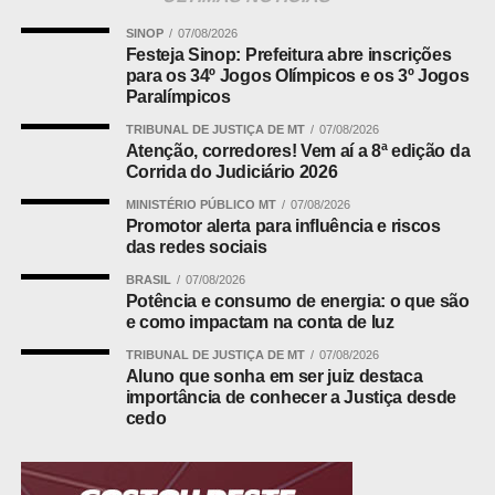
Ao ser questionado, o adolescente contou que pilotava a
motocicleta enquanto o comparsa efetuava os disparos
SINOP
07/08/2026
contra a vítima. Segundo ele, a execução foi determinada
Festeja Sinop: Prefeitura abre inscrições
para os 34º Jogos Olímpicos e os 3º Jogos
por uma facção criminosa como forma de quitar uma
Paralímpicos
dívida. A pistola .380 apreendida com o menor estava
TRIBUNAL DE JUSTIÇA DE MT
07/08/2026
carregada com cinco munições.
Atenção, corredores! Vem aí a 8ª edição da
Corrida do Judiciário 2026
MINISTÉRIO PÚBLICO MT
07/08/2026
ADVERTISEMENT
Promotor alerta para influência e riscos
das redes sociais
BRASIL
07/08/2026
Potência e consumo de energia: o que são
e como impactam na conta de luz
Outras equipes foram até o local do crime e encontraram
TRIBUNAL DE JUSTIÇA DE MT
07/08/2026
Aluno que sonha em ser juiz destaca
a vítima, que chegou a ser socorrida, mas não resistiu aos
importância de conhecer a Justiça desde
ferimentos.
cedo
Leia Também:
Polícia Civil captura
homem de 37 anos em Reserva do