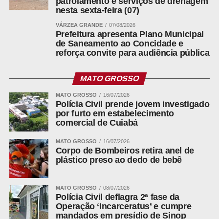
patrolamento e serviços de drenagem
nesta sexta-feira (07)
VÁRZEA GRANDE
07/08/2026
Prefeitura apresenta Plano Municipal
de Saneamento ao Concidade e
“Isso aqui é o matadouro”: vídeo mostra cães mortos
reforça convite para audiência pública
e vivos em barracão sem luz do Zoonoses de Cuiabá
MATO GROSSO
EXCLUSIVO:compras pela internet: o guia completo
dos direitos do consumidor
MATO GROSSO
16/07/2026
Polícia Civil prende jovem investigado
por furto em estabelecimento
EXCLUSIVO:Mato Grosso mata mais mulheres por
comercial de Cuiabá
serem mulheres;revela anunário
MATO GROSSO
16/07/2026
EXCLUSIVO: ex-assessor acusa deputado Dr. João de
Corpo de Bombeiros retira anel de
plástico preso ao dedo de bebê
confiscar salários e manter funcionários fantasmas;VÍDEO
Glifosato aparece em 31 de 75 ultraprocessados
MATO GROSSO
08/07/2026
testados pelo Idec, saiba quais
Polícia Civil deflagra 2ª fase da
Operação ‘Incarceratus’ e cumpre
mandados em presídio de Sinop