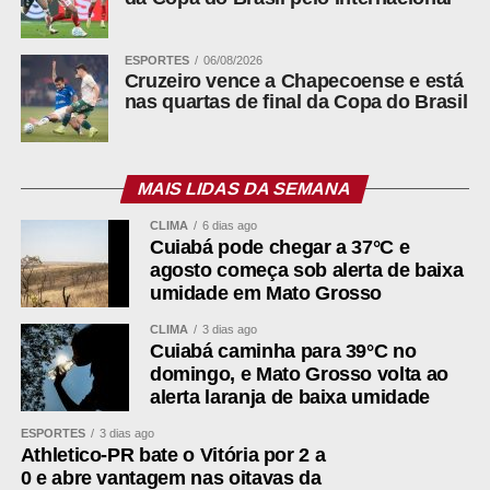
ESPORTES
06/08/2026
Cruzeiro vence a Chapecoense e está
nas quartas de final da Copa do Brasil
MAIS LIDAS DA SEMANA
CLIMA
6 dias ago
Cuiabá pode chegar a 37°C e
agosto começa sob alerta de baixa
umidade em Mato Grosso
CLIMA
3 dias ago
Cuiabá caminha para 39°C no
domingo, e Mato Grosso volta ao
alerta laranja de baixa umidade
ESPORTES
3 dias ago
Athletico-PR bate o Vitória por 2 a
0 e abre vantagem nas oitavas da