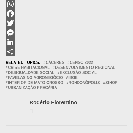
WhatsApp
Facebook
Twitter
Messenger
LinkedIn
Share
RELATED TOPICS:
CÁCERES
CENSO 2022
CRISE HABITACIONAL
DESENVOLVIMENTO REGIONAL
DESIGUALDADE SOCIAL
EXCLUSÃO SOCIAL
FAVELAS NO AGRONEGÓCIO
IBGE
INTERIOR DE MATO GROSSO
RONDONÓPOLIS
SINOP
URBANIZAÇÃO PRECÁRIA
Rogério Florentino