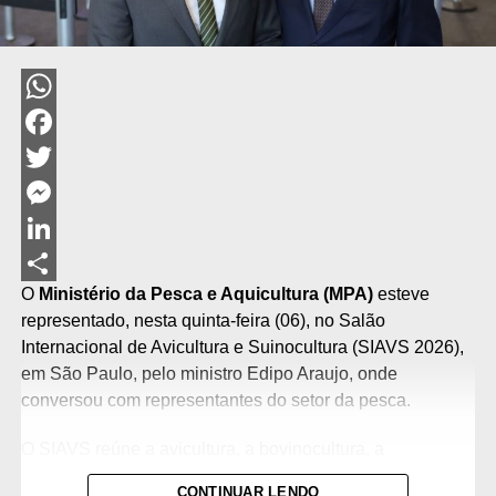
WhatsApp
Facebook
Twitter
Messenger
LinkedIn
O
Ministério da Pesca e Aquicultura (MPA)
esteve
Share
representado, nesta quinta-feira (06), no Salão
Internacional de Avicultura e Suinocultura (SIAVS 2026),
em São Paulo, pelo ministro Edipo Araujo, onde
conversou com representantes do setor da pesca.
O SIAVS reúne a avicultura, a bovinocultura, a
suinocultura e o setor de peixes de cultivo em um único
CONTINUAR LENDO