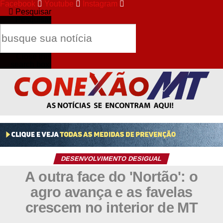
Facebook
Youtube
Instagram
Pesquisar
Pesquisar
Close this
search box.
DESENVOLVIMENTO DESIGUAL
A outra face do 'Nortão': o
agro avança e as favelas
crescem no interior de MT