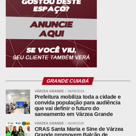
Élen Gorski
Ministério da Pesca e Aquicultura
imprensa@mpa.gov.br
Fonte:
Ministério da Pesca e Aquicultura
Leia Também:
Jaú: o gigante
silencioso que habita os rios
GRANDE CUIABÁ
brasileiros
VÁRZEA GRANDE
06/08/2026
Prefeitura mobiliza toda a cidade e
convida população para audiência
que vai definir o futuro do
WhatsApp
saneamento em Várzea Grande
Facebook
VÁRZEA GRANDE
06/08/2026
Twitter
CRAS Santa Maria e Sine de Várzea
Grande promovem Balcão de