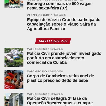
Messenger
Emprego com mais de 500 vagas
nesta sexta-feira (07)
LinkedIn
VÁRZEA GRANDE
06/08/2026
Share
Equipe de Várzea Grande participa de
capacitação sobre o Plano Safra da
Agricultura Familiar
MATO GROSSO
MATO GROSSO
16/07/2026
Polícia Civil prende jovem investigado
por furto em estabelecimento
comercial de Cuiabá
MATO GROSSO
16/07/2026
Corpo de Bombeiros retira anel de
plástico preso ao dedo de bebê
MATO GROSSO
08/07/2026
Polícia Civil deflagra 2ª fase da
Operação ‘Incarceratus’ e cumpre