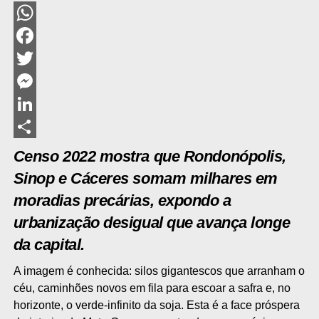
WhatsApp
Facebook
Twitter
Messenger
LinkedIn
Share
Censo 2022 mostra que Rondonópolis,
Sinop e Cáceres somam milhares em
moradias precárias, expondo a
urbanização desigual que avança longe
da capital.
A imagem é conhecida: silos gigantescos que arranham o
céu, caminhões novos em fila para escoar a safra e, no
horizonte, o verde-infinito da soja. Esta é a face próspera