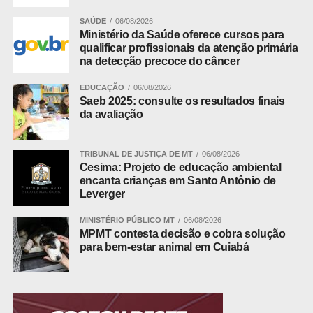
A CEAGESP abriga a maior feira atacadista de pescados
do Brasil, localizada no ETSP, onde circulam
SAÚDE
06/08/2026
aproximadamente 116 espécies de peixes e frutos do mar
Ministério da Saúde oferece cursos para
qualificar profissionais da atenção primária
de todas as regiões brasileiras e de outros países como
na detecção precoce do câncer
Chile, Uruguai e Argentina. É a única unidade de
pescados do país a possuir certificação SIF. Na ocasião,
EDUCAÇÃO
06/08/2026
Saeb 2025: consulte os resultados finais
foi divulgado o Ranking de comercialização de pescado
da avaliação
da Ceagesp:
– Tilápia;
– Sardinha;
TRIBUNAL DE JUSTIÇA DE MT
06/08/2026
Cesima: Projeto de educação ambiental
– Pescada;
encanta crianças em Santo Antônio de
– Camarão;
Leverger
– Salmão;
– Cavalinha e
MINISTÉRIO PÚBLICO MT
06/08/2026
MPMT contesta decisão e cobra solução
– Cação.
para bem-estar animal em Cuiabá
ADVERTISEMENT