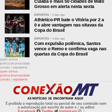
Cuiabá e mais 50 cidades de Mato
Grosso em alerta nesta sexta
Já o eclipse solar exige filtro certificado pela norma ISO
ESPORTES
5 dias ago
12312-2 ou máscara de solda com vidro número 14.
Athletico-PR bate o Vitória por 2 a
Óculos escuros comuns, chapas de raio X, filmes
0 e abre vantagem nas oitavas da
fotográficos, vidros escurecidos e telas de celular não
Copa do Brasil
protegem a retina. A exposição direta sem filtro adequado
ESPORTES
4 dias ago
pode causar lesão permanente na visão.
Com expulsão polêmica, Santos
vence o Remo e confirma vaga nas
Quem quiser acompanhar o eclipse solar de longe
quartas da Copa do Brasil
encontra transmissões ao vivo. A Agência Espacial
quem somos
política de privacidade
Europeia exibe o fenômeno em seu canal no YouTube, e
contato / expediente
o Observatório Nacional também transmite os dois
quem somos
política de privacidade
eventos gratuitamente pela mesma plataforma.
contato / expediente
WhatsApp
É proibida a reprodução total ou parcial de seu conteúdo sem
Facebook
a autorização por escrito do autor e / ou editor
Facebook
Twitter
Instagram