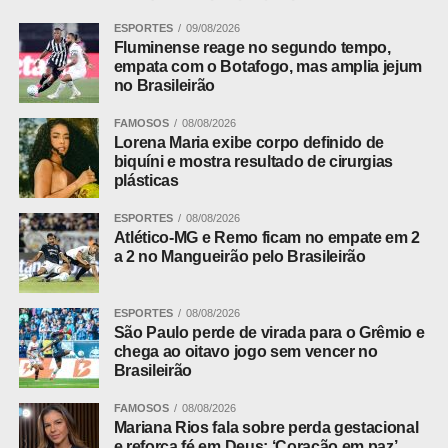
da luz solar que atravessa a atmosfera da Terra e é
desviada para a superfície lunar.
ESPORTES
09/08/2026
Fluminense reage no segundo tempo,
empata com o Botafogo, mas amplia jejum
“Este eclipse será apenas parcial, mas será quase total,
no Brasileirão
já que 93% da Lua vai entrar na sombra escura da Terra”,
afirmou a astrônoma Josina Nascimento, do Observatório
FAMOSOS
08/08/2026
Lorena Maria exibe corpo definido de
Nacional, em entrevista divulgada pela instituição.
biquíni e mostra resultado de cirurgias
plásticas
A posição da Lua no céu favorece o observador
brasileiro. No momento de maior cobertura, o satélite
ESPORTES
08/08/2026
Atlético-MG e Remo ficam no empate em 2
estará alto, o que dispensa a busca por mirantes, morros
a 2 no Mangueirão pelo Brasileirão
ou horizontes abertos. Um quintal, uma varanda ou uma
rua com pouca iluminação artificial bastam. A duração
longa também dá margem a nuvens passageiras sem que
ESPORTES
08/08/2026
São Paulo perde de virada para o Grêmio e
a observação se perca.
chega ao oitavo jogo sem vencer no
Brasileirão
ADVERTISEMENT
FAMOSOS
08/08/2026
Mariana Rios fala sobre perda gestacional
e reforça fé em Deus: ‘Coração em paz’