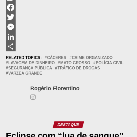
WhatsApp
Facebook
Twitter
Messenger
LinkedIn
Share
RELATED TOPICS:
CÁCERES
CRIME ORGANIZADO
LAVAGEM DE DINHEIRO
MATO GROSSO
POLÍCIA CIVIL
SEGURANÇA PÚBLICA
TRÁFICO DE DROGAS
VARZEA GRANDE
Rogério Florentino
DESTAQUE
Eclipse com “lua de sangue”