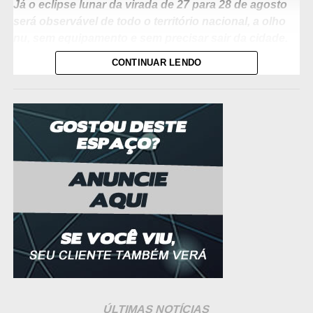
Já o eclipse lunar da virada de 27 para 28 de agosto
será observável de todo o território nacional, a olho
nu, sem equipamento e sem precisar sair da cidade.
CONTINUAR LENDO
Em Cuiabá e nas demais cidades do estado, a fase
interessante começa às 22h33 do dia 27, quando a
sombra da Terra passa a avançar visivelmente sobre o
disco lunar. O ponto máximo ocorre às 0h12 do dia 28, já
na madrugada de sexta-feira. Os horários seguem o fuso
de Mato Grosso, uma hora atrás de Brasília, onde o
mesmo instante marca 23h33 e 1h12. A fase parcial se
estende por cerca de três horas e 18 minutos.
Tecnicamente, o fenômeno é um eclipse parcial. Na
prática, chega perto do limite. Os cálculos da Nasa
apontam magnitude umbral de 0,930, o que significa que
93% do diâmetro da Lua entrará na umbra, a parte central
e mais escura da sombra terrestre. A porção encoberta
não desaparece: ganha um tom avermelhado, resultado
ÚLTIMAS NOTÍCIAS