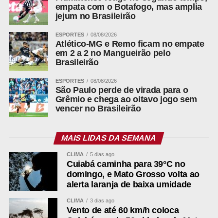
empata com o Botafogo, mas amplia
geométrica. O Sol tem diâmetro cerca de 400 vezes maior
jejum no Brasileirão
que o da Lua, mas está aproximadamente 400 vezes
mais distante. Os dois discos, vistos da Terra, acabam
ESPORTES
08/08/2026
Atlético-MG e Remo ficam no empate
com tamanho aparente semelhante.
em 2 a 2 no Mangueirão pelo
Brasileirão
Proteção só é exigida no
ESPORTES
08/08/2026
eclipse solar
São Paulo perde de virada para o
Grêmio e chega ao oitavo jogo sem
vencer no Brasileirão
A diferença de segurança entre os dois fenômenos é
absoluta. O eclipse lunar não oferece risco algum: pode
ser acompanhado a olho nu, com binóculo ou telescópio,
MAIS LIDAS DA SEMANA
do começo ao fim.
CLIMA
5 dias ago
Cuiabá caminha para 39°C no
domingo, e Mato Grosso volta ao
ADVERTISEMENT
alerta laranja de baixa umidade
CLIMA
3 dias ago
Vento de até 60 km/h coloca