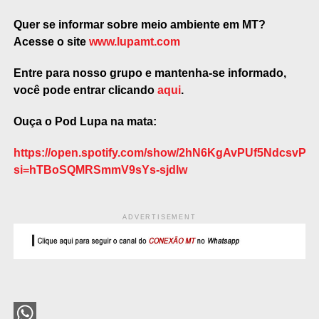
Quer se informar sobre meio ambiente em MT?
Acesse o site
www.lupamt.com
Entre para nosso grupo e mantenha-se informado,
você pode entrar clicando
aqui
.
Ouça o Pod Lupa na mata:
https://open.spotify.com/show/2hN6KgAvPUf5NdcsvPil
si=hTBoSQMRSmmV9sYs-sjdlw
ADVERTISEMENT