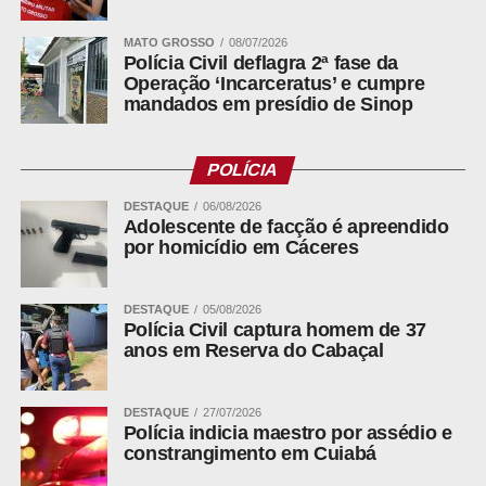
penumbrais. Em 2028, os dois parciais terão coberturas
bem menores, inferiores a 3% e a 33%.
MATO GROSSO
08/07/2026
Polícia Civil deflagra 2ª fase da
Operação ‘Incarceratus’ e cumpre
mandados em presídio de Sinop
ADVERTISEMENT
POLÍCIA
DESTAQUE
06/08/2026
Adolescente de facção é apreendido
por homicídio em Cáceres
O eclipse do Sol, e por que ele
não chega aqui
DESTAQUE
05/08/2026
Polícia Civil captura homem de 37
anos em Reserva do Cabaçal
O fenômeno do dia 12 é de outra natureza. Nele, a Lua se
interpõe entre a Terra e o Sol e projeta uma sombra
estreita sobre a superfície do planeta. Só quem está
DESTAQUE
27/07/2026
Polícia indicia maestro por assédio e
dentro dessa faixa vê o Sol completamente encoberto.
constrangimento em Cuiabá
Leia Também:
Polícia Civil captura