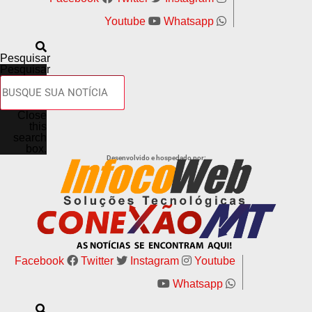
Twitter
Youtube
Whatsapp
Messenger
LinkedIn
Pesquisar
Share
Pesquisar
Close
this
search
box.
Desenvolvido e hospedado por:
Facebook
Twitter
Instagram
Youtube
Whatsapp